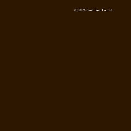
(C)2026
SmileTime Co.,Ltd.